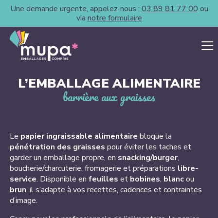
Une demande urgente, appelez-nous :
03 89 81 77 00
ou
via
notre formulaire
L’EMBALLAGE ALIMENTAIRE
barrière aux graisses
Le
papier ingraissable alimentaire
bloque la
pénétration des graisses
pour éviter les taches et
garder un emballage propre, en
snacking/burger
,
boucherie/charcuterie, fromagerie et préparations
libre-
service
. Disponible en
feuilles
et
bobines
,
blanc
ou
brun
, il s’adapte à vos recettes, cadences et contraintes
d’image.