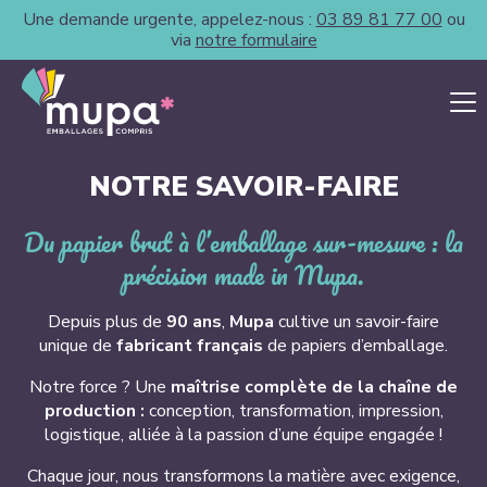
Une demande urgente, appelez-nous :
03 89 81 77 00
ou
via
notre formulaire
NOTRE SAVOIR-FAIRE
Du papier brut à l’emballage sur-mesure : la
précision made in Mupa.
Depuis plus de
90 ans
,
Mupa
cultive un savoir-faire
unique de
fabricant français
de papiers d’emballage.
Notre force ? Une
maîtrise complète de la chaîne de
production :
conception, transformation, impression,
logistique, alliée à la passion d’une équipe engagée !
Chaque jour, nous transformons la matière avec exigence,