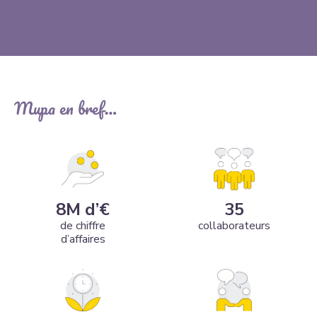
Mupa en bref…
8
M d’€
35
de chiffre
collaborateurs
d’affaires