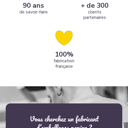
90
ans
+ de
300
de savoir-faire
clients
partenaires
100
%
fabrication
française
Vous cherchez un fabricant
d’emballages papier ?