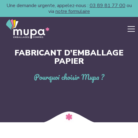
Une demande urgente, appelez-nous :
03 89 81 77 00
ou
via
notre formulaire
FABRICANT D’EMBALLAGE
PAPIER
Pourquoi choisir Mupa ?